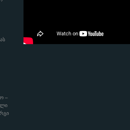
ას
ო –
ელი
ორგი